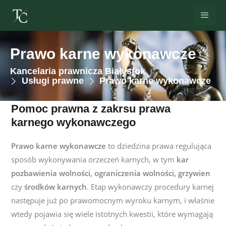
Prawo karne wykonawcze
Kancelaria prawnicza Białystok
Usługi prawne
Prawo karne wykonawcze
Pomoc prawna z zakrsu prawa
karnego wykonawczego
Prawo karne wykonawcze
to dziedzina prawa regulująca
sposób wykonywania orzeczeń karnych, w tym
kar
pozbawienia wolności, ograniczenia wolności, grzywien
czy
środków karnych
. Etap wykonawczy procedury karnej
następuje już po prawomocnym wyroku karnym, i właśnie
wtedy pojawia się wiele istotnych kwestii, które wymagają