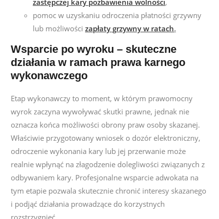
zastępczej kary pozbawienia wolności
,
pomoc w uzyskaniu odroczenia płatności grzywny
lub możliwości
zapłaty grzywny w ratach
.
Wsparcie po wyroku – skuteczne
działania w ramach prawa karnego
wykonawczego
Etap wykonawczy to moment, w którym prawomocny
wyrok zaczyna wywoływać skutki prawne, jednak nie
oznacza końca możliwości obrony praw osoby skazanej.
Właściwie przygotowany wniosek o dozór elektroniczny,
odroczenie wykonania kary lub jej przerwanie może
realnie wpłynąć na złagodzenie dolegliwości związanych z
odbywaniem kary. Profesjonalne wsparcie adwokata na
tym etapie pozwala skutecznie chronić interesy skazanego
i podjąć działania prowadzące do korzystnych
rozstrzygnięć.