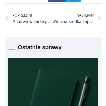
POPRZEDNI
NASTĘPNY
Przerwa w karze pozbawienia wolności
Zmiana środka zapobiegawczego
Ostatnie sprawy
Z
or
ka
ch
w
2 