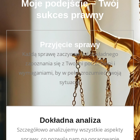
Moje podejście – Twój
sukces prawny
Przyjęcie sprawy
Każdą sprawę zaczynam od dokładnego
zapoznania się z Twoimi potrzebami i
wymaganiami, by w pełni zrozumieć Twoją
sytuację.
Dokładna analiza
Szczegółowo analizujemy wszystkie aspekty
sprawy, co pozwala nam na opracowanie