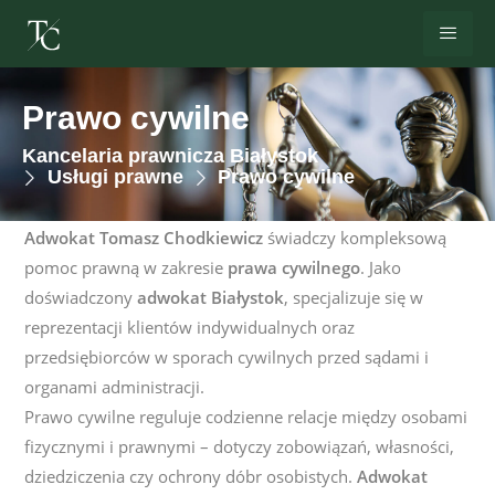
Prawo cywilne
Kancelaria prawnicza Białystok
Usługi prawne
Prawo cywilne
Adwokat Tomasz Chodkiewicz
świadczy kompleksową
pomoc prawną w zakresie
prawa cywilnego
. Jako
doświadczony
adwokat Białystok
, specjalizuje się w
reprezentacji klientów indywidualnych oraz
przedsiębiorców w sporach cywilnych przed sądami i
organami administracji.
Prawo cywilne reguluje codzienne relacje między osobami
fizycznymi i prawnymi – dotyczy zobowiązań, własności,
dziedziczenia czy ochrony dóbr osobistych.
Adwokat