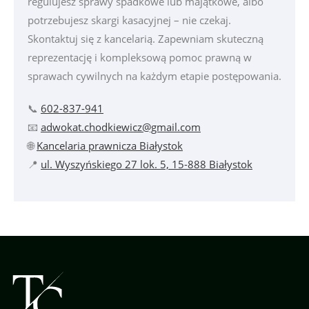
regulujesz sprawy spadkowe lub majątkowe, albo
potrzebujesz skargi kasacyjnej – nie czekaj.
Skontaktuj się z kancelarią. Zapewniam skuteczną
reprezentację i kompleksową pomoc prawną w
sprawach cywilnych na każdym etapie postępowania.
📞
602-837-941
📧
adwokat.chodkiewicz@gmail.com
🌐
Kancelaria prawnicza Białystok
📍
ul. Wyszyńskiego 27 lok. 5, 15-888 Białystok