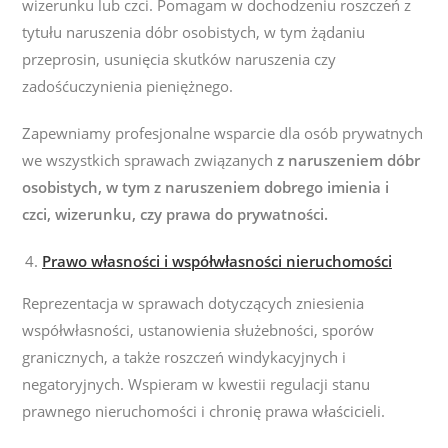
wizerunku lub czci.
P
omagam w dochodzeniu roszczeń z
tytułu naruszenia dóbr osobistych, w tym żądaniu
przeprosin, usunięcia skutków naruszenia czy
zadośćuczynienia pieniężnego.
Zapewniamy profesjonalne wsparcie dla osób prywatnych
we wszystkich sprawach związanych
z naruszeniem dóbr
osobistych, w tym z
naruszeniem dobrego imienia i
czci
,
wizerunku
, czy prawa do prywatności.
Prawo własności i współwłasności nieruchomości
Reprezentacja w sprawach dotyczących zniesienia
współwłasności, ustanowienia służebności, sporów
granicznych, a także roszczeń windykacyjnych i
negatoryjnych. Wspieram w kwestii
regulacji stanu
prawnego nieruchomości i chronię prawa właścicieli.