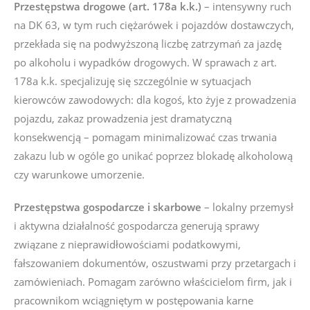
Przestępstwa drogowe (art. 178a k.k.)
– intensywny ruch
na DK 63, w tym ruch ciężarówek i pojazdów dostawczych,
przekłada się na podwyższoną liczbę zatrzymań za jazdę
po alkoholu i wypadków drogowych. W sprawach z art.
178a k.k. specjalizuję się szczególnie w sytuacjach
kierowców zawodowych: dla kogoś, kto żyje z prowadzenia
pojazdu, zakaz prowadzenia jest dramatyczną
konsekwencją – pomagam minimalizować czas trwania
zakazu lub w ogóle go unikać poprzez blokadę alkoholową
czy warunkowe umorzenie.
Przestępstwa gospodarcze i skarbowe
– lokalny przemysł
i aktywna działalność gospodarcza generują sprawy
związane z nieprawidłowościami podatkowymi,
fałszowaniem dokumentów, oszustwami przy przetargach i
zamówieniach. Pomagam zarówno właścicielom firm, jak i
pracownikom wciągniętym w postępowania karne