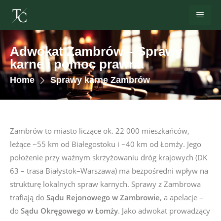
Adwokat Zambrów – Sprawy
karne i pomoc prawna
Home
Sprawy karne Zambrów
Zambrów to miasto liczące ok. 22 000 mieszkańców,
leżące ~55 km od Białegostoku i ~40 km od Łomży. Jego
położenie przy ważnym skrzyżowaniu dróg krajowych (DK
63 – trasa Białystok–Warszawa) ma bezpośredni wpływ na
strukturę lokalnych spraw karnych. Sprawy z Zambrowa
trafiają do
Sądu Rejonowego w Zambrowie
, a apelacje –
do
Sądu Okręgowego w Łomży
. Jako adwokat prowadzący